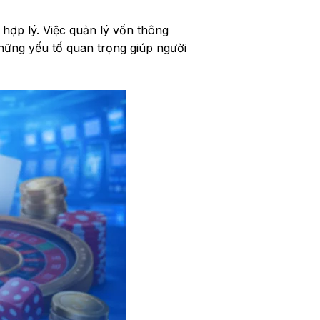
 hợp lý. Việc quản lý vốn thông
hững yếu tố quan trọng giúp người