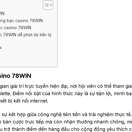
IN
sòng bạc casino 78WIN
ạc casino 78WIN
78WIN dễ phát tài tiền tỷ
N
sino 78WIN
gian giải trí trực tuyến hiện đại, nơi hội viên có thể tham g
lette. Điểm nổi bật của hình thức này là sự tiện lợi, minh 
iết bị kết nối internet.
à sự kết hợp giữa công nghệ tiên tiến và trải nghiệm thực t
am bàn cược trực tiếp mà còn nhận thưởng nhanh chóng, mi
u trở thành điểm đến hàng đầu cho cộng đồng yêu thích c