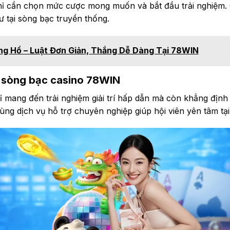
hỉ cần chọn mức cược mong muốn và bắt đầu trải nghiệm. C
 tại sòng bạc truyền thống.
ng Hổ – Luật Đơn Giản, Thắng Dễ Dàng Tại 78WIN
a sòng bạc casino 78WIN
 mang đến trải nghiệm giải trí hấp dẫn mà còn khẳng định v
ùng dịch vụ hỗ trợ chuyên nghiệp giúp hội viên yên tâm tại