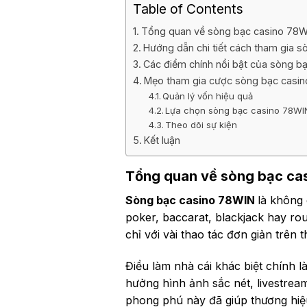
Table of Contents
Tổng quan về sòng bạc casino 78W
Hướng dẫn chi tiết cách tham gia 
Các điểm chính nổi bật của sòng b
Mẹo tham gia cược sòng bạc casino 
Quản lý vốn hiệu quả
Lựa chọn sòng bạc casino 78WI
Theo dõi sự kiện
Kết luận
Tổng quan về sòng bạc ca
Sòng bạc casino 78WIN
là không 
poker, baccarat, blackjack hay rou
chỉ với vài thao tác đơn giản trên th
Điều làm nhà cái khác biệt chính l
hưởng hình ảnh sắc nét, livestre
phong phú này đã giúp thương hiệ