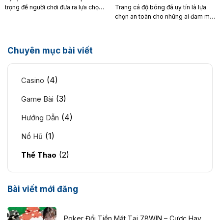
trọng để người chơi đưa ra lựa chọn
Trang cá độ bóng đá uy tín là lựa
sáng suốt khi tham gia cá cược
chọn an toàn cho những ai đam mê
bóng đá. Tại 78WIN, bảng kèo
thể thao trực tuyến. Với hệ thống
được cập nhật minh bạch và liên
kèo minh bạch, tỷ lệ trả thưởng
tục, giúp hội viên dễ dàng đọc,
cạnh tranh và dịch vụ CSKH tận
Chuyên mục bài viết
phân tích và tăng cơ hội thắng. Đây
tâm, các nền tảng này đang thu hút
là công cụ hữu ích để 78WIN cá
đông đảo người tham gia. Trong số
cược thể thao trở nên an toàn và
đó, 78WIN được đánh giá cao nhờ
(4)
Casino
hấp dẫn hơn. Tỷ lệ kèo nhà cái là
uy tín và trải nghiệm vượt trội. Gợi ý
gì? Tỷ lệ kèo nhà cái được hiểu là
cách phân biệt trang cá độ bóng đá
(3)
Game Bài
thông số thể hiện sự đánh giá và dự
uy tín Việc lựa chọn đúng trang cá
đoán của nhà cái về...
độ bóng đá uy tín là yếu tố quan
(4)
Hướng Dẫn
trọng để bảo vệ quyền lợi...
(1)
Nổ Hũ
(2)
Thể Thao
Bài viết mới đăng
Poker Đổi Tiền Mặt Tại 78WIN – Cược Hay