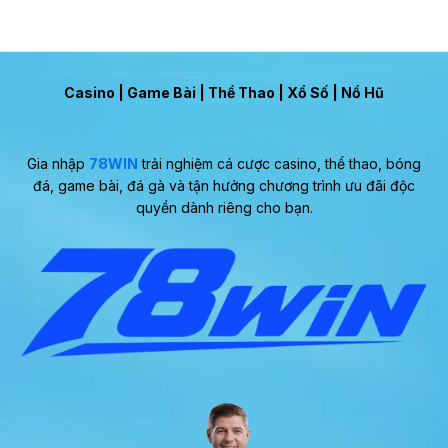
Casino
|
Game Bài
|
Thể Thao
|
Xổ Số
|
Nổ Hũ
Gia nhập
78WIN
trải nghiệm cá cược casino, thể thao, bóng
đá, game bài, đá gà và tận hưởng chương trình ưu đãi độc
quyền dành riêng cho bạn.