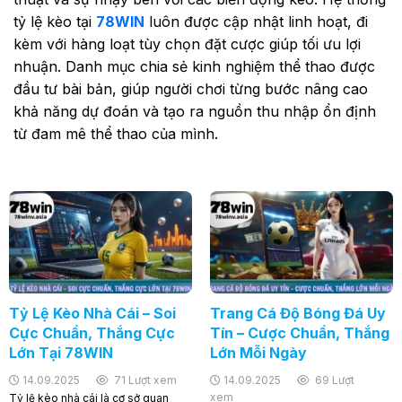
tỷ lệ kèo tại
78WIN
luôn được cập nhật linh hoạt, đi
kèm với hàng loạt tùy chọn đặt cược giúp tối ưu lợi
nhuận. Danh mục chia sẻ kinh nghiệm thể thao được
đầu tư bài bản, giúp người chơi từng bước nâng cao
khả năng dự đoán và tạo ra nguồn thu nhập ổn định
từ đam mê thể thao của mình.
Tỷ Lệ Kèo Nhà Cái – Soi
Trang Cá Độ Bóng Đá Uy
Cực Chuẩn, Thắng Cực
Tín – Cược Chuẩn, Thắng
Lớn Tại 78WIN
Lớn Mỗi Ngày
14.09.2025
71 Lượt xem
14.09.2025
69 Lượt
xem
Tỷ lệ kèo nhà cái là cơ sở quan