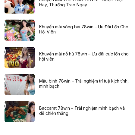
Hay, Thưởng Trao Ngay
Khuyến mãi sòng bài 78win – Ưu Đãi Lớn Cho
Hội Viên
Khuyến mãi nổ hũ 78win – Ưu đãi cực lớn cho
hội viên
Mậu binh 78win – Trải nghiệm trí tuệ kịch tính,
minh bạch
Baccarat 78win – Trải nghiệm minh bạch và
dễ chiến thắng